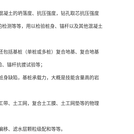
混凝土的坍落度、抗压强度，钻孔取芯抗压强度
的检测等等，用以检验桩身、锚杆以及其他混凝土
还包括基桩（单桩或多桩）复合地基、复合地基
验、锚杆抗拔试验等；
桩身缺陷，基桩承载力，大概是技能含量高的岩
工带、土工网，复合土工膜、土工网垫等的物理
偏移、滤水层颗粒级配和等等。