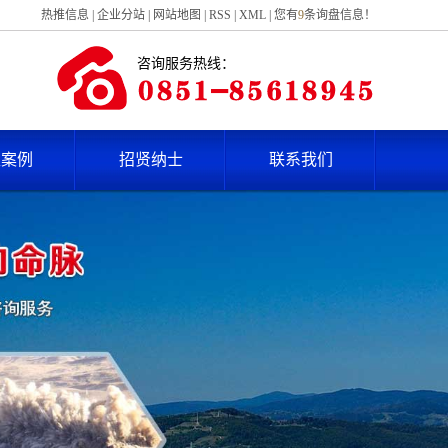
热推信息
|
企业分站
|
网站地图
|
RSS
|
XML
|
您有
9
条询盘信息！
咨询服务热线：
型案例
招贤纳士
联系我们