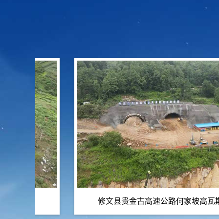
修文县贵金古高速公路何家坡高瓦斯隧...