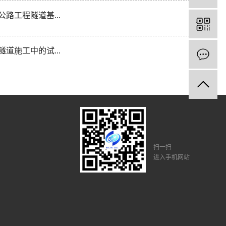
道施工中的试...
山安全检查内...
水下爆破作业施工安全
多少，环境岩...
扫一扫
进入手机网站
道工程需要检...
爆破施工振动...