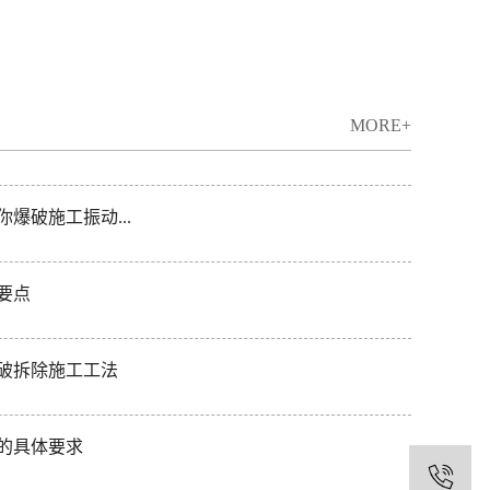
多少，环境岩...
道工程需要检...
MORE+
爆破施工振动...
要点
破拆除施工工法
的具体要求
1
路工程隧道基...