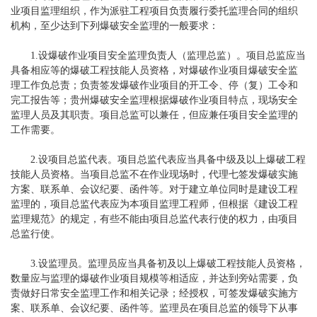
业项目监理组织，作为派驻工程项目负责履行委托监理合同的组织
机构，至少达到下列爆破安全监理的一般要求：
1.设爆破作业项目安全监理负责人（监理总监）。项目总监应当
具备相应等的爆破工程技能人员资格，对爆破作业项目爆破安全监
理工作负总责；负责签发爆破作业项目的开工令、停（复）工令和
完工报告等；贵州爆破安全监理根据爆破作业项目特点，现场安全
监理人员及其职责。项目总监可以兼任，但应兼任项目安全监理的
工作需要。
2.设项目总监代表。项目总监代表应当具备中级及以上爆破工程
技能人员资格。当项目总监不在作业现场时，代理七签发爆破实施
方案、联系单、会议纪要、函件等。对于建立单位同时是建设工程
监理的，项目总监代表应为本项目监理工程师，但根据《建设工程
监理规范》的规定，有些不能由项目总监代表行使的权力，由项目
总监行使。
3.设监理员。监理员应当具备初及以上爆破工程技能人员资格，
数量应与监理的爆破作业项目规模等相适应，并达到旁站需要，负
责做好日常安全监理工作和相关记录；经授权，可签发爆破实施方
案、联系单、会议纪要、函件等。监理员在项目总监的领导下从事