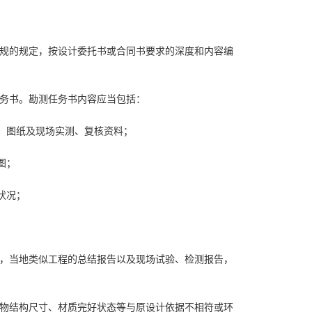
方法规的规定，按设计委托书或合同书要求的深度和内容编
测任务书。勘测任务书内容应当包括：
、图纸及现场实测、复核资料；
图；
状况；
报告，当地类似工程的总结报告以及现场试验、检测报告，
拆除物结构尺寸、材质完好状态等与原设计依据不相符或环