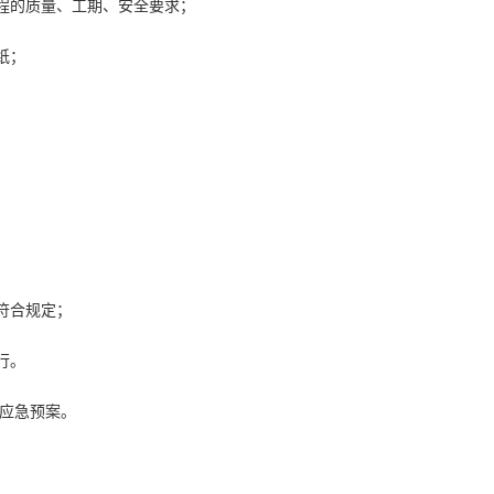
程的质量、工期、安全要求；
纸；
符合规定；
行。
及应急预案。